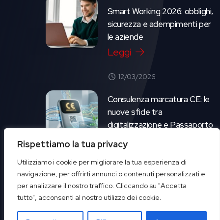
Smart Working 2026: obblighi,
sicurezza e adempimenti per
le aziende
Leggi
12/03/2026
Consulenza marcatura CE: le
nuove sfide tra
digitalizzazione e Passaporto
Digitale dei Prodotti
Rispettiamo la tua privacy
Leggi
Utilizziamo i cookie per migliorare la tua esperienza di
navigazione, per offrirti annunci o contenuti personalizzati e
per analizzare il nostro traffico. Cliccando su "Accetta
tutto", acconsenti al nostro utilizzo dei cookie.
COKKI - Copyright 2025. Tutti i diritti sono riservati | Powered by